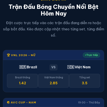
Trận Đấu Bóng Chuyền Nổi Bật
Hôm Nay
Đặt cược trực tiếp vào các trận đấu đang diễn ra hoặc
sắp bắt đầu. Kèo được cập nhật theo từng set, từng điểm
số.
🏆 VNL 2026 – NỮ
Trực tiếp
🇧🇷 Brazil
🇻🇳 Việt Nam
VS
Brazil thắng
Việt Nam thắng
Tổng set
1.42
2.85
3.5
🌏 AVC CUP – NAM
19:00 – Thứ Bảy