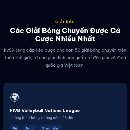
GIẢI ĐẤU
Các Giải Bóng Chuyền Được Cá
Cược Nhiều Nhất
kv99 cung cấp kèo cược cho hơn 50 giải bóng chuyền trên
toàn thế giới, từ các giải đỉnh cao quốc tế đến giải vô địch
quốc gia Việt Nam.
🌍
FIVB Volleyball Nations League
Tháng 5 – Tháng 7 hàng năm · 16 đội
Nữ
Nam
Trực tiếp