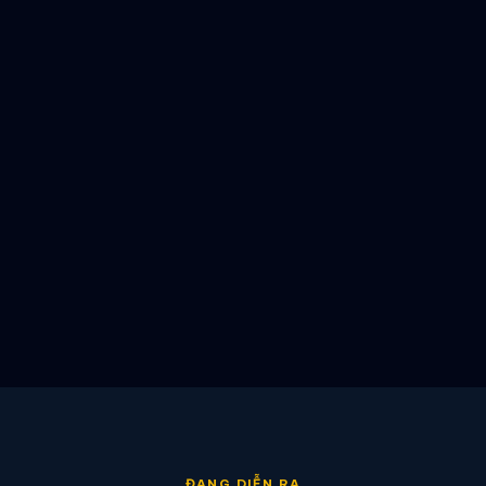
ĐANG DIỄN RA