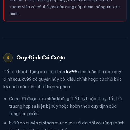
thành viên và có thể yêu cầu cung cấp thêm thông tin xác
minh.
Quy Định Cá Cược
5
Tất cả hoạt động cá cược trên
kv99
phải tuân thủ các quy
định sau. kv99 có quyền hủy bỏ, điều chỉnh hoặc từ chối bất
kỳ cược nào nếu phát hiện vi phạm.
Cược đã được xác nhận không thể hủy hoặc thay đổi, trừ
trường hợp sự kiện bị hủy hoặc hoãn theo quy định của
từng sản phẩm.
kv99 có quyền giới hạn mức cược tối đa đối với từng thành