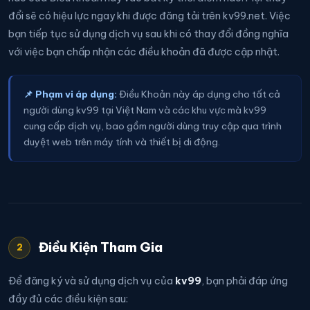
đổi sẽ có hiệu lực ngay khi được đăng tải trên kv99.net. Việc
bạn tiếp tục sử dụng dịch vụ sau khi có thay đổi đồng nghĩa
với việc bạn chấp nhận các điều khoản đã được cập nhật.
📌 Phạm vi áp dụng:
Điều Khoản này áp dụng cho tất cả
người dùng kv99 tại Việt Nam và các khu vực mà kv99
cung cấp dịch vụ, bao gồm người dùng truy cập qua trình
duyệt web trên máy tính và thiết bị di động.
Điều Kiện Tham Gia
2
Để đăng ký và sử dụng dịch vụ của
kv99
, bạn phải đáp ứng
đầy đủ các điều kiện sau: