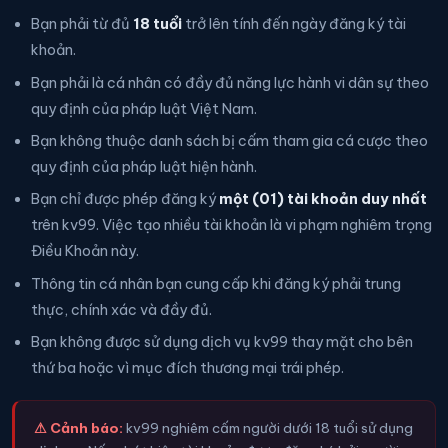
Bạn phải từ đủ
18 tuổi
trở lên tính đến ngày đăng ký tài
khoản.
Bạn phải là cá nhân có đầy đủ năng lực hành vi dân sự theo
quy định của pháp luật Việt Nam.
Bạn không thuộc danh sách bị cấm tham gia cá cược theo
quy định của pháp luật hiện hành.
Bạn chỉ được phép đăng ký
một (01) tài khoản duy nhất
trên kv99. Việc tạo nhiều tài khoản là vi phạm nghiêm trọng
Điều Khoản này.
Thông tin cá nhân bạn cung cấp khi đăng ký phải trung
thực, chính xác và đầy đủ.
Bạn không được sử dụng dịch vụ kv99 thay mặt cho bên
thứ ba hoặc vì mục đích thương mại trái phép.
⚠ Cảnh báo:
kv99 nghiêm cấm người dưới 18 tuổi sử dụng