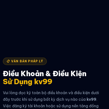
📋 VĂN BẢN PHÁP LÝ
Điều Khoản & Điều Kiện
Sử Dụng kv99
Vui lòng đọc kỹ toàn bộ điều khoản và điều kiện dưới
đây trước khi sử dụng bất kỳ dịch vụ nào của
kv99
.
Việc đăng ký tài khoản hoặc sử dụng nền tảng đồng