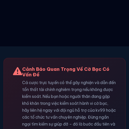
Cảnh Báo Quan Trọng Về Cờ Bạc Có
Vấn Đề
Cá cược trực tuyến có thể gây nghiện và dẫn đến
tổn thất tài chính nghiêm trọng nếu không được
kiểm soát. Nếu bạn hoặc người thân đang gặp
khó khăn trong việc kiểm soát hành vi cờ bạc,
hãy liên hệ ngay với đội ngũ hỗ trợ của kv99 hoặc
các tổ chức tư vấn chuyên nghiệp. Đừng ngần
ngại tìm kiếm sự giúp đỡ – đó là bước đầu tiên và