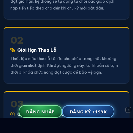
đạt giới hạn, hệ thống sẽ tự động từ chối các giao dịch
nạp tiền tiếp theo cho đến khi chu kỳ mới bắt đầu.
02
Giới Hạn Thua Lỗ
Thiết lập mức thua lỗ tối đa cho phép trong một khoảng
thời gian nhất định. Khi đạt ngưỡng này, tài khoản sẽ tạm
thời bị khóa chức năng đặt cược để bảo vệ bạn.
03
×
ĐĂNG NHẬP
ĐĂNG KÝ +199K
Giới Hạn Thời Gian Chơi
Đặt giới hạn thời gian cho mỗi phiên chơi. Hệ thống sẽ gửi
cảnh báo khi bạn sắp đạt giới hạn và tự động kết thúc