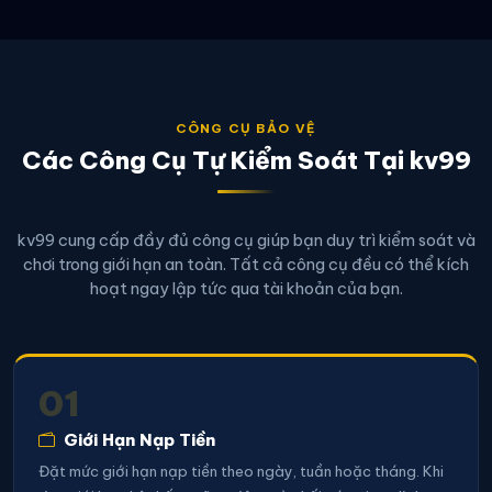
CÔNG CỤ BẢO VỆ
Các Công Cụ Tự Kiểm Soát Tại kv99
kv99 cung cấp đầy đủ công cụ giúp bạn duy trì kiểm soát và
chơi trong giới hạn an toàn. Tất cả công cụ đều có thể kích
hoạt ngay lập tức qua tài khoản của bạn.
01
Giới Hạn Nạp Tiền
Đặt mức giới hạn nạp tiền theo ngày, tuần hoặc tháng. Khi