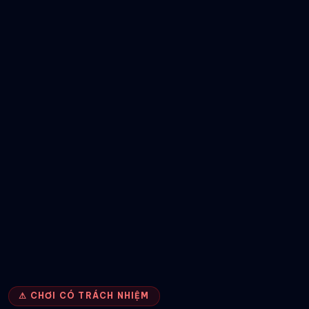
⚠ CHƠI CÓ TRÁCH NHIỆM