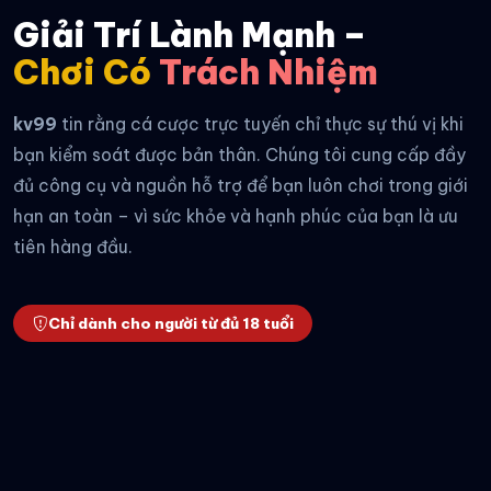
Giải Trí Lành Mạnh –
Chơi Có
Trách Nhiệm
kv99
tin rằng cá cược trực tuyến chỉ thực sự thú vị khi
bạn kiểm soát được bản thân. Chúng tôi cung cấp đầy
đủ công cụ và nguồn hỗ trợ để bạn luôn chơi trong giới
hạn an toàn – vì sức khỏe và hạnh phúc của bạn là ưu
tiên hàng đầu.
Chỉ dành cho người từ đủ 18 tuổi