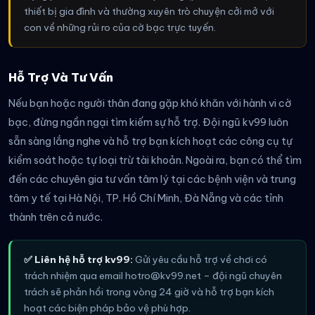
thiết bị gia đình và thường xuyên trò chuyện cởi mở với
con về những rủi ro của cờ bạc trực tuyến.
Hỗ Trợ Và Tư Vấn
Nếu bạn hoặc người thân đang gặp khó khăn với hành vi cờ
bạc, đừng ngần ngại tìm kiếm sự hỗ trợ. Đội ngũ kv99 luôn
sẵn sàng lắng nghe và hỗ trợ bạn kích hoạt các công cụ tự
kiểm soát hoặc tự loại trừ tài khoản. Ngoài ra, bạn có thể tìm
đến các chuyên gia tư vấn tâm lý tại các bệnh viện và trung
tâm y tế tại Hà Nội, TP. Hồ Chí Minh, Đà Nẵng và các tỉnh
thành trên cả nước.
✅ Liên hệ hỗ trợ kv99:
Gửi yêu cầu hỗ trợ về chơi có
trách nhiệm qua email
hotro
@
kv99.net
– đội ngũ chuyên
trách sẽ phản hồi trong vòng 24 giờ và hỗ trợ bạn kích
hoạt các biện pháp bảo vệ phù hợp.