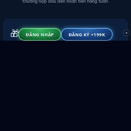
thưởng nạp đầu đến hoàn tiền hàng tuần.
🎁
×
ĐĂNG NHẬP
ĐĂNG KÝ +199K
Thưởng Chào Mừng
+100%
Nạp lần đầu tại kv99 Casino và nhận ngay thưởng 100% giá
trị nạp, tối đa lên đến 5.000.000 VNĐ. Áp dụng cho tất cả
game casino.
💰
Hoàn Tiền Hàng Tuần