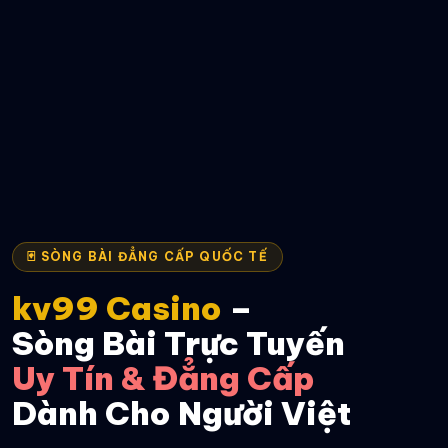
🃏 SÒNG BÀI ĐẲNG CẤP QUỐC TẾ
kv99 Casino
–
Sòng Bài Trực Tuyến
Uy Tín & Đẳng Cấp
Dành Cho Người Việt