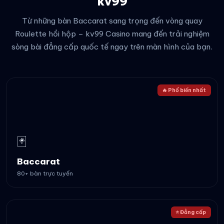
kv99
Từ những bàn Baccarat sang trọng đến vòng quay
Roulette hồi hộp – kv99 Casino mang đến trải nghiệm
sòng bài đẳng cấp quốc tế ngay trên màn hình của bạn.
🔥 Phổ biến nhất
🃏
Baccarat
80+ bàn trực tuyến
⭐ Đẳng cấp