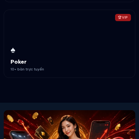
🏆 VIP
♠️
Poker
10+ bàn trực tuyến