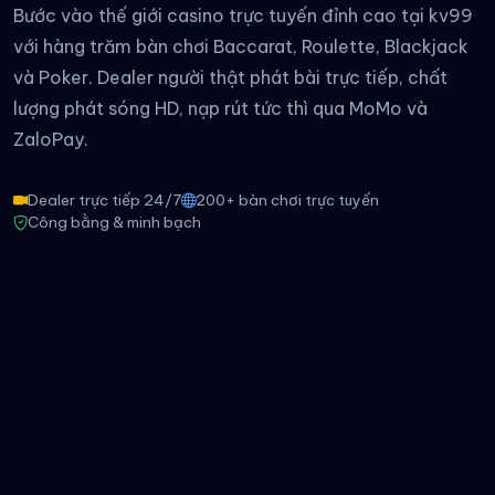
Bước vào thế giới casino trực tuyến đỉnh cao tại kv99
với hàng trăm bàn chơi Baccarat, Roulette, Blackjack
và Poker. Dealer người thật phát bài trực tiếp, chất
lượng phát sóng HD, nạp rút tức thì qua MoMo và
ZaloPay.
Dealer trực tiếp 24/7
200+ bàn chơi trực tuyến
Công bằng & minh bạch