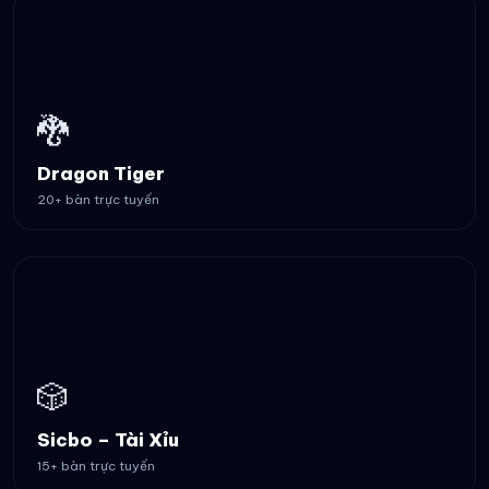
🐉
Dragon Tiger
20+ bàn trực tuyến
🎲
Sicbo – Tài Xỉu
15+ bàn trực tuyến