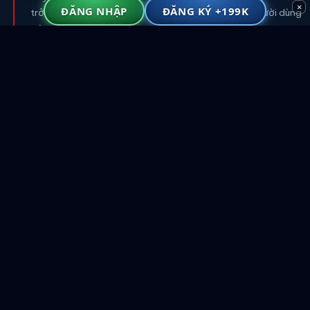
×
ĐĂNG NHẬP
ĐĂNG KÝ +199K
trở nên tức thì và thuận tiện hơn bao giờ hết cho người dùng
trên toàn quốc.
NĂM 2022
Ra Mắt Khu Vực Nổ Hũ & Xổ Số
Danh mục sản phẩm kv99 được mở rộng với hàng trăm tựa
game Nổ Hũ từ các nhà cung cấp hàng đầu và khu vực xổ số
trực tuyến. Cộng đồng thành viên kv99 vượt mốc 200.000
người đăng ký.
NĂM 2023
Nâng Cấp Hạ Tầng & Bảo Mật
kv99 đầu tư mạnh vào hạ tầng kỹ thuật, nâng cấp hệ thống
bảo mật lên chuẩn SSL 256-bit và triển khai xác thực hai
bước (2FA) cho toàn bộ tài khoản thành viên.
NĂM 2024 – NAY