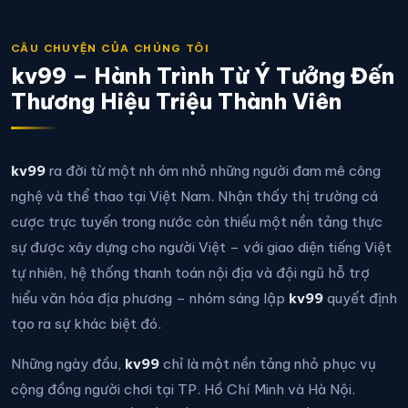
CÂU CHUYỆN CỦA CHÚNG TÔI
kv99 – Hành Trình Từ Ý Tưởng Đến
Thương Hiệu Triệu Thành Viên
kv99
ra đời từ một nh óm nhỏ những người đam mê công
nghệ và thể thao tại Việt Nam. Nhận thấy thị trường cá
cược trực tuyến trong nước còn thiếu một nền tảng thực
sự được xây dựng cho người Việt – với giao diện tiếng Việt
tự nhiên, hệ thống thanh toán nội địa và đội ngũ hỗ trợ
hiểu văn hóa địa phương – nhóm sáng lập
kv99
quyết định
tạo ra sự khác biệt đó.
Những ngày đầu,
kv99
chỉ là một nền tảng nhỏ phục vụ
cộng đồng người chơi tại TP. Hồ Chí Minh và Hà Nội.