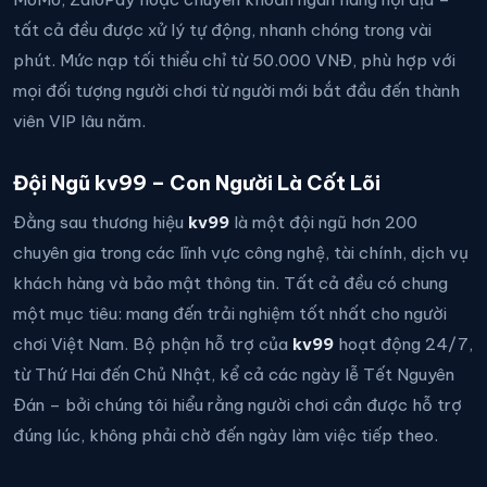
tất cả đều được xử lý tự động, nhanh chóng trong vài
phút. Mức nạp tối thiểu chỉ từ 50.000 VNĐ, phù hợp với
mọi đối tượng người chơi từ người mới bắt đầu đến thành
viên VIP lâu năm.
Đội Ngũ kv99 – Con Người Là Cốt Lõi
Đằng sau thương hiệu
kv99
là một đội ngũ hơn 200
chuyên gia trong các lĩnh vực công nghệ, tài chính, dịch vụ
khách hàng và bảo mật thông tin. Tất cả đều có chung
một mục tiêu: mang đến trải nghiệm tốt nhất cho người
chơi Việt Nam. Bộ phận hỗ trợ của
kv99
hoạt động 24/7,
từ Thứ Hai đến Chủ Nhật, kể cả các ngày lễ Tết Nguyên
Đán – bởi chúng tôi hiểu rằng người chơi cần được hỗ trợ
đúng lúc, không phải chờ đến ngày làm việc tiếp theo.