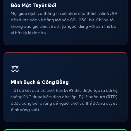
Bảo Mật Tuyệt Đối
Mọi giao dịch và thông tin cá nhân của thành viên kv99
đều được bảo vệ bằng mã hóa SSL 256-bit. Chúng tôi
không bao giờ chia sẻ dữ liệu người dùng với bên thứ ba
vì bất kỳ lý do nào.
⚖️
Minh Bạch & Công Bằng
Tất cả kết quả trò chơi trên kv99 đều được tạo ra bởi hệ
thống RNG được kiểm định độc lập. Tỷ lệ hoàn trả (RTP)
được công bố rõ ràng để người chơi có thể đưa ra quyết
định sáng suốt.