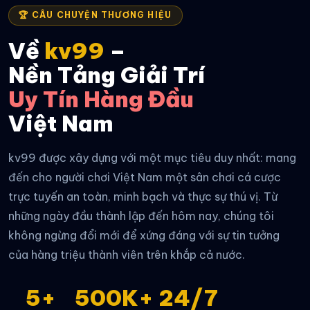
🏆 CÂU CHUYỆN THƯƠNG HIỆU
Về
kv99
–
Nền Tảng Giải Trí
Uy Tín Hàng Đầu
Việt Nam
kv99 được xây dựng với một mục tiêu duy nhất: mang
đến cho người chơi Việt Nam một sân chơi cá cược
trực tuyến an toàn, minh bạch và thực sự thú vị. Từ
những ngày đầu thành lập đến hôm nay, chúng tôi
không ngừng đổi mới để xứng đáng với sự tin tưởng
của hàng triệu thành viên trên khắp cả nước.
5+
500K+
24/7